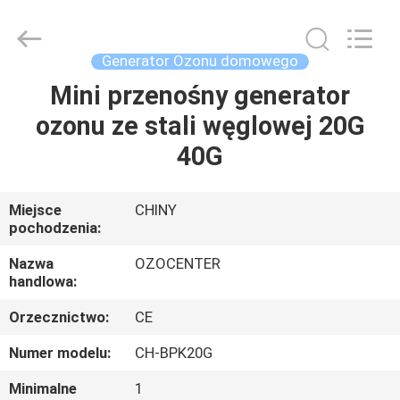
-
2026
Guangzhou OSUNSHINE Environmental Technology Co., Ltd.
All
Rights
Generator Ozonu domowego
Reserved.
Mini przenośny generator
DOM
ozonu ze stali węglowej 20G
PRODUKTY
40G
O
Miejsce
CHINY
pochodzenia:
NAS
Nazwa
OZOCENTER
handlowa:
WYCIECZKA
Orzecznictwo:
CE
PO
FABRYCE
Numer modelu:
CH-BPK20G
Minimalne
1