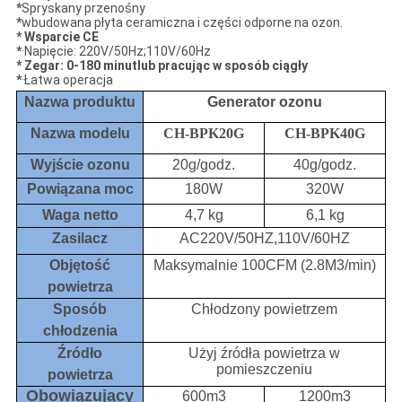
*
Spryskany przenośny
*
wbudowana płyta ceramiczna i części odporne na ozon.
*
Wsparcie CE
*
·Napięcie: 220V/50Hz;110V/60Hz
* Zegar: 0-180 minut
lub pracując w sposób ciągły
*
·Łatwa operacja
Nazwa produktu
Generator ozonu
Nazwa modelu
CH-BPK20G
CH-BPK40G
Wyjście ozonu
20g/godz.
40g/godz.
Powiązana moc
180W
320W
Waga netto
4,7 kg
6,1 kg
Zasilacz
AC220V/50HZ,110V/60HZ
Objętość
Maksymalnie 100CFM (2.8M3/min)
powietrza
Sposób
Chłodzony powietrzem
chłodzenia
Źródło
Użyj źródła powietrza w
pomieszczeniu
powietrza
Obowiązujący
600m3
1200m3