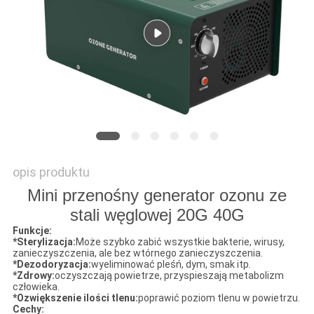
PRIVACY
POLICY
opis produktu
Mini przenośny generator ozonu ze
stali węglowej 20G 40G
Funkcje:
*
Sterylizacja:
Może szybko zabić wszystkie bakterie, wirusy,
zanieczyszczenia, ale bez wtórnego zanieczyszczenia.
*Dezodoryzacja:
wyeliminować pleśń, dym, smak itp.
*
Zdrowy:
oczyszczają powietrze, przyspieszają metabolizm
człowieka.
*
O
zwiększenie ilości tlenu:
poprawić poziom tlenu w powietrzu.
Cechy: