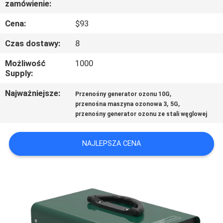
zamówienie:
KONTROLA
JAKOŚCI
Cena:
$93
Czas dostawy:
8
SKONTAKTUJ
Możliwość
1000
SIĘ
Supply:
Z
Najważniejsze:
,
Przenośny generator ozonu 10G
,
,
NAMI
przenośna maszyna ozonowa 3
5G
przenośny generator ozonu ze stali węglowej
AKTUALNOŚCI
NAJLEPSZA CENA
MERCHANTS
SITEMAP