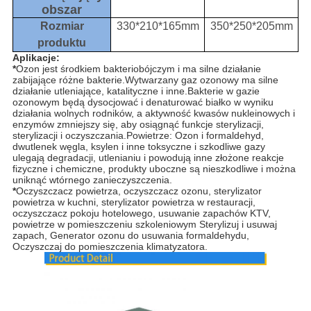
obszar
Rozmiar
330*210*165mm
350*250*205mm
produktu
Aplikacje:
*
Ozon jest środkiem bakteriobójczym i ma silne działanie
zabijające różne bakterie.Wytwarzany gaz ozonowy ma silne
działanie utleniające, katalityczne i inne.Bakterie w gazie
ozonowym będą dysocjować i denaturować białko w wyniku
działania wolnych rodników, a aktywność kwasów nukleinowych i
enzymów zmniejszy się, aby osiągnąć funkcje sterylizacji,
sterylizacji i oczyszczania.Powietrze: Ozon i formaldehyd,
dwutlenek węgla, ksylen i inne toksyczne i szkodliwe gazy
ulegają degradacji, utlenianiu i powodują inne złożone reakcje
fizyczne i chemiczne, produkty uboczne są nieszkodliwe i można
uniknąć wtórnego zanieczyszczenia.
*
Oczyszczacz powietrza, oczyszczacz ozonu, sterylizator
powietrza w kuchni, sterylizator powietrza w restauracji,
oczyszczacz pokoju hotelowego, usuwanie zapachów KTV,
powietrze w pomieszczeniu szkoleniowym Sterylizuj i usuwaj
zapach, Generator ozonu do usuwania formaldehydu,
Oczyszczaj do pomieszczenia klimatyzatora.