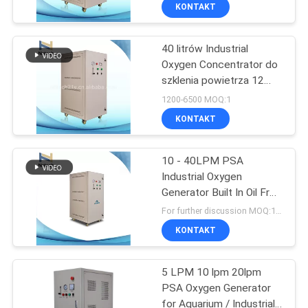
KONTROLA
KONTAKT
JAKOŚCI
40 litrów Industrial
171
Oxygen Concentrator do
SKONTAKTUJ
szklenia powietrza 12
Generator Ozonu
SIĘ
miesięcy gwarancji
1200-6500 MOQ:1
Przemysłowego
Z
KONTAKT
NAMI
10 - 40LPM PSA
Industrial Oxygen
AKTUALNOŚCI
Generator Built In Oil Free
10
Air Compressor
For further discussion MOQ:1 set
Projekt generatora
MERCHANTS
KONTAKT
ozonu
5 LPM 10 lpm 20lpm
SITEMAP
PSA Oxygen Generator
for Aquarium / Industrial