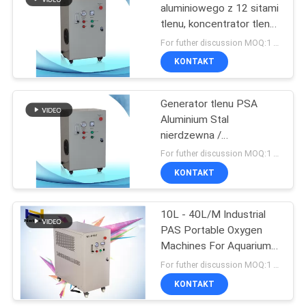
aluminiowego z 12 sitami
tlenu, koncentrator tlenu
452
15 l / min
For futher discussion MOQ:1 zestaw
Generator Ozonu
KONTAKT
domowego
Generator tlenu PSA
Aluminium Stal
nierdzewna /
przemysłowy generator
For futher discussion MOQ:1 zestaw
tlenu
KONTAKT
28
Hotel Maszyna
10L - 40L/M Industrial
PAS Portable Oxygen
Ozonowa
Machines For Aquarium /
Fish Farm
For futher discussion MOQ:1 set
KONTAKT