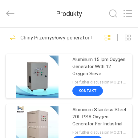
-
2026
Guangzhou OSUNSHINE Environmental Technology Co., Ltd.
Produkty
All
Rights
Reserved.
DOM
55
Chiny Przemysłowy generator tlenu
Duży generator
PRODUKTY
ozonu
Aluminum 15 lpm Oxygen
Generator With 12
O
Oxygen Sieve
NAS
For futher discussion MOQ:1 set
KONTAKT
93
WYCIECZKA
Generator Ozonu
Aluminum Stainless Steel
PO
20L PSA Oxygen
FABRYCE
Wody
Generator For Industrial
For futher discussion MOQ:1 set