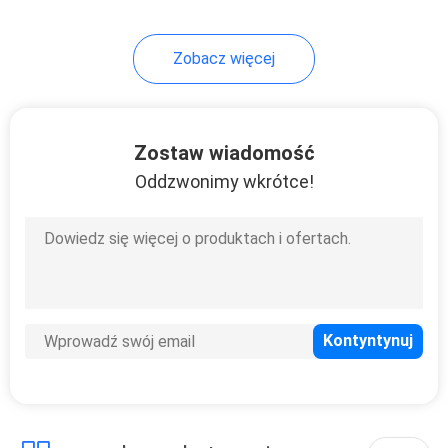
101
Zobacz więcej
Generator Ozonu
Żywnościowego
Zostaw wiadomość
Oddzwonimy wkrótce!
161
Generator Ozonu
Basenowego