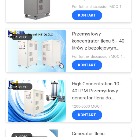
PRIVACY
O2 Machine
For futher discussion MOQ:1 set
POLICY
KONTAKT
359
Części generatora
Przemysłowy
koncentrator tlenu 5 - 40
ozonu
litrów z bezolejowym
kompresorem powietrza
For further discussion MOQ:1 zestaw
KONTAKT
High Concentration 10 -
341
40LPM Przemysłowy
Generator Ozonu
generator tlenu do
akwarium / farmy
1200-6500 MOQ:1
Handlowego
wędkarskiej
KONTAKT
Generator tlenu