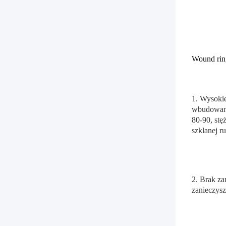
Wound rin
1. Wysokie
wbudowaneg
80-90, stę
szklanej r
2. Brak za
zanieczys