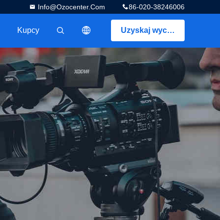
Info@ozocenter.com
86-020-38246006
Kupcy
Uzyskaj wycenę
描述