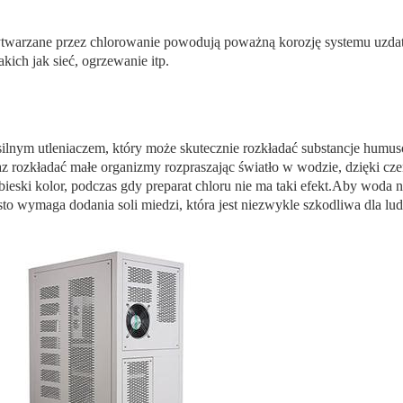
warzane przez chlorowanie powodują poważną korozję systemu uzdatn
kich jak sieć, ogrzewanie itp.
silnym utleniaczem, który może skutecznie rozkładać substancje humu
z rozkładać małe organizmy rozpraszając światło w wodzie, dzięki cze
bieski kolor, podczas gdy preparat chloru nie ma taki efekt.Aby woda n
sto wymaga dodania soli miedzi, która jest niezwykle szkodliwa dla lud