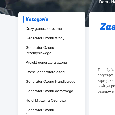
Dom
-
N
Kategorie
Za
Duży generator ozonu
Generator Ozonu Wody
Generator Ozonu
Przemysłowego
Projekt generatora ozonu
Dla użytk
Części generatora ozonu
dotyczące 
zaprojekto
Generator Ozonu Handlowego
obsługa po
Generator Ozonu domowego
basenowej
Hotel Maszyna Ozonowa
Generator Ozonu