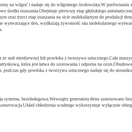
dporny na wilgoć i nadaje się do wilgotnego środowiska.W porównani
owe środki osuszania.Obejmuje pierwszy etap głębokiego automatyczne
ym oraz trzeci etap osuszania na sicie molekularnym do produkcji tlen
e wytwarzające tlen, wydłużają żywotność sita molekularnego wytwarz
a.
 ze stali nierdzewnej lub powłoka z tworzywa sztucznego.Cała maszyn
tryskową, która jest łatwa do szorowania i odporna na ozon.Obudowa z
a, podczas gdy powłoka z tworzywa sztucznego nadaje się do stosunk
cja systemu, bezobsługowa.Wewnątrz generatora tlenu zastosowano b
konserwacja.Układ chłodzenia wodnego wykorzystuje wyłącznie obieg 