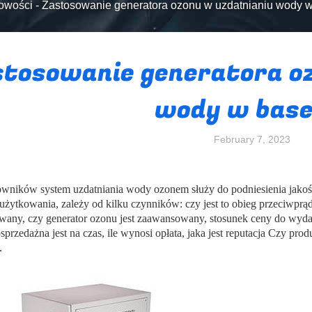
owości
-
Zastosowanie generatora ozonu w uzdatnianiu wody 
stosowanie generatora o
wody w base
February 7, 2023
owników system uzdatniania wody ozonem służy do podniesienia jako
użytkowania, zależy od kilku czynników: czy jest to obieg przeciwprąd
wany, czy generator ozonu jest zaawansowany, stosunek ceny do wyda
sprzedażna jest na czas, ile wynosi opłata, jaka jest reputacja Czy 
.