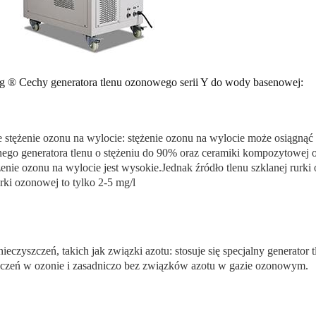
g ® Cechy generatora tlenu ozonowego serii Y do wody basenowej:
 stężenie ozonu na wylocie: stężenie ozonu na wylocie może osiągną
o generatora tlenu o stężeniu do 90% oraz ceramiki kompozytowej o wy
żenie ozonu na wylocie jest wysokie.Jednak źródło tlenu szklanej rurk
urki ozonowej to tylko 2-5 mg/l
nieczyszczeń, takich jak związki azotu: stosuje się specjalny generato
zczeń w ozonie i zasadniczo bez związków azotu w gazie ozonowym.