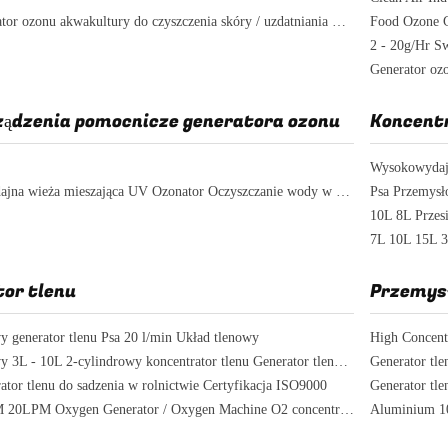
Mały generator ozonu akwakultury do czyszczenia skóry / uzdatniania wody uzdatnianej
Food Ozone Ge
Generator oz
ządzenia pomocnicze generatora ozonu
Koncentr
Wysokowydajn
Wysokowydajna wieża mieszająca UV Ozonator Oczyszczanie wody w basenie
or tlenu
Przemys
 generator tlenu Psa 20 l/min Układ tlenowy
Przemysłowy 3L - 10L 2-cylindrowy koncentrator tlenu Generator tlenu o stężeniu 90% -93%
tor tlenu do sadzenia w rolnictwie Certyfikacja ISO9000
PSA 10LPM 20LPM Oxygen Generator / Oxygen Machine O2 concentrator