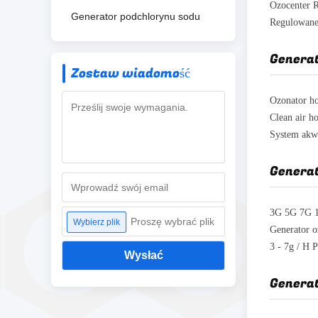
Ozocenter 
Generator podchlorynu sodu
Genera
Zostaw wiadomość
Genera
Proszę wybrać plik
Wybierz plik
Generator 
Wysłać
Genera