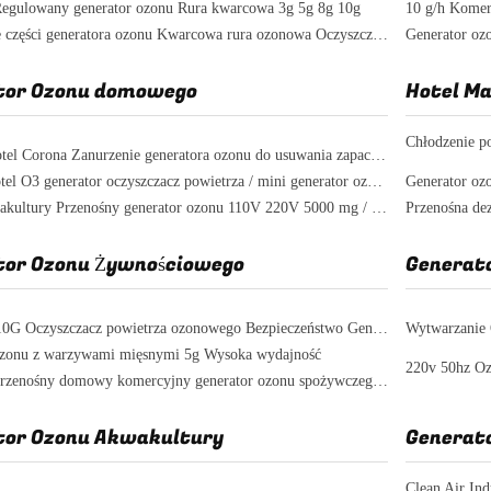
Regulowany generator ozonu Rura kwarcowa 3g 5g 8g 10g
Regulowane części generatora ozonu Kwarcowa rura ozonowa Oczyszczanie powietrza
tor Ozonu domowego
Hotel M
Ozonator hotel Corona Zanurzenie generatora ozonu do usuwania zapachów / zanieczyszczonego powietrza
Clean air hotel O3 generator oczyszczacz powietrza / mini generator ozonu
Generator oz
System akwakultury Przenośny generator ozonu 110V 220V 5000 mg / h Uzdatnianie wody
Przenośna de
tor Ozonu Żywnościowego
Generat
3G 5G 7G 10G Oczyszczacz powietrza ozonowego Bezpieczeństwo Generator ozonu spożywczego z chłodzeniem powietrzem
ozonu z warzywami mięsnymi 5g Wysoka wydajność
3 - 7g / H Przenośny domowy komercyjny generator ozonu spożywczego Butelka do picia
tor Ozonu Akwakultury
Generat