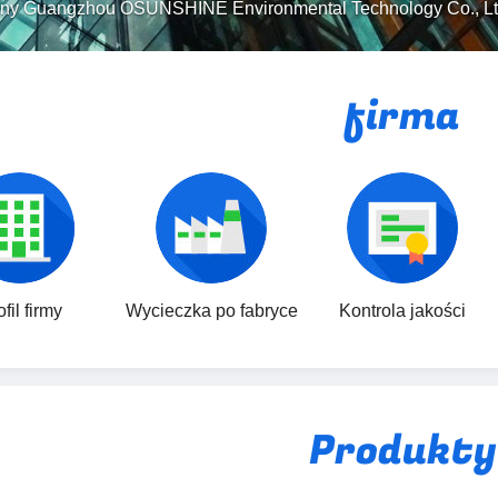
ny Guangzhou OSUNSHINE Environmental Technology Co., Lt
firma
fil firmy
Wycieczka po fabryce
Kontrola jakości
Produkty