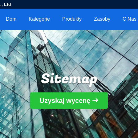
, Ltd
Dom
Kategorie
Produkty
Zasoby
O Nas
Sitemap
Uzyskaj wycenę