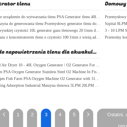
trator tlenu
Domowy 
Przemysłowe urządzenie do wytwarzania tlenu PSA Generator tlenu 40lpm
100lpm Maszyna do generowania tlenu Przemysłowy generator tlenu do uzdatniania wody ozonem
90 procent wysokiej czystości 10L generator gazu tlenowego 20 l/min dla stawów rybnych
Generator gazu z koncentratorem tlenu o czystości 100 l/min z wieżą adsorpcyjną z sitem molekularnym
Przenośny kon
Sprzęt do napowietrzania tlenu dla akwakultury
Refrigerated Air Dryer 10 - 40L Oxygen Generator / O2 Generator For Aquaculture
10lpm 20lpm PSA Oxygen Generator Stainless Steel O2 Machine In Fish Pools
10lpm - 20lpm Fish Farm PSA Oxygen Machine O2 Generator with 316L stainless steel
Pressure Swing Adsorption Industrial Maszyna tlenowa 5LPM 20LPM W hodowli ryb
1
2
3
4
5
Ostatni, 
zesz