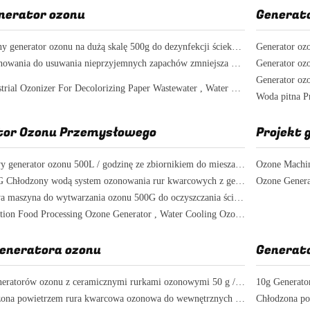
nerator ozonu
Generat
Profesjonalny generator ozonu na dużą skalę 500g do dezynfekcji ścieków przemysłowych
Generator oz
System ozonowania do usuwania nieprzyjemnych zapachów zmniejsza ChZT BZT do oczyszczania ścieków przemysłowych
Generator oz
1000g Industrial Ozonizer For Decolorizing Paper Wastewater , Water Ozonator
Woda pitna P
tor Ozonu Przemysłowego
Projekt 
Przemysłowy generator ozonu 500L / godzinę ze zbiornikiem do mieszania pompy Ac Water Treatment
500G 1000G Chłodzony wodą system ozonowania rur kwarcowych z generatorem tlenu PSA Oczyszczanie ścieków
Przemysłowa maszyna do wytwarzania ozonu 500G do oczyszczania ścieków
Air Purification Food Processing Ozone Generator , Water Cooling Ozone Equipment
generatora ozonu
Generat
Zestawy generatorów ozonu z ceramicznymi rurkami ozonowymi 50 g / h z zasilaczem
Mała chłodzona powietrzem rura kwarcowa ozonowa do wewnętrznych elektrod zewnętrznych