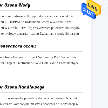
or Ozonu Wody
onu przemysłowego 0,5 ppm do oczyszczania ścieków
onu 1 - 10PPM do uzdatniania wody w akwakulturze
Generator ozonu w akwakulturze 10g Oczyszczacz powietrza do sterylizacji
rzemysłowy generator ozonu Uzdatnianie wody do basenu
generatora ozonu
Ozone Machine Ozone Generator Project Swimming Pool Water Treatment
Ozone Generator Project Treatment of New Hotels With Formaldehyde And Decoration Odor
or Ozonu Handlowego
10g Generator ozonu ze źródła powietrza do leczenia basenu Dezynfekuj bakterie
Chłodzona powietrzem komercyjna maszyna ozonowa do sterylizacji wody w basenie