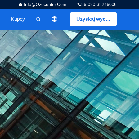
Info@ozocenter.com
86-020-38246006
Kupcy
Uzyskaj wycenę
描述