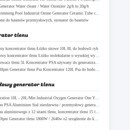
nerator Water cleanr / Water Ozonizer 2g/h to 20g/h
2 - 20g/Hr Swimming Pool Industrial Ozone Generator Ceramic Tube clean
onu do basenów przemysłowych, ozonator do basenów
ator tlenu
y koncentrator tlenu Łóżko sitowe 10L 8L do hodowli ryb
Psa Przemysłowy koncentrator tlenu Łóżko molekularne o wysokiej wydajności 10 lpm
10L 8L Przesiewacz tlenu 5L Koncentrator PSA używany do generatora ozonu
7L 10L 15L 30lpm Generator tlenu Psa Koncentrator 120L Psa do hodowli ryb
łowy generator tlenu
High Concentration 10L - 20L/Min Industrial Oxygen Generator One Year Guarantee
Generator tlenu PSA Aluminium Stal nierdzewna / przemysłowy generator tlenu
Generator tlenu aluminiowego z 12 sitami tlenu, koncentrator tlenu 15 l / min
Aluminium 10lpm Generator tlenu 1800W / 2640w o2 urządzenie do koncentratora