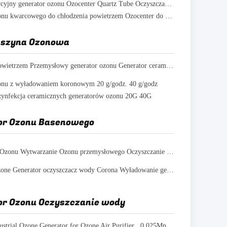
10 g/h Komercyjny generator ozonu Ozocenter Quartz Tube Oczyszczacz ozonu do uzdatniania wody
Generator ozonu kwarcowego do chłodzenia powietrzem Ozocenter do akwakultury 30 g / h
aszyna Ozonowa
Chłodzenie powietrzem Przemysłowy generator ozonu Generator ceramiczny ozonu 20g / H 40g / H
onu z wyładowaniem koronowym 20 g/godz. 40 g/godz
zynfekcja ceramicznych generatorów ozonu 20G 40G
or Ozonu Basenowego
Wytwarzanie Ozonu Wytwarzanie Ozonu przemysłowego Oczyszczanie wody 50g Z ORP
220v 50hz Ozone Generator oczyszczacz wody Corona Wyładowanie generatorów ozonowych długowieczności
or Ozonu Oczyszczanie wody
Clean Air Industrial Ozone Generator for Ozone Air Purifier , 0.025Mpa/h Compressed